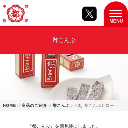
酢こんぶ
HOME
>
商品のご紹介
>
酢こんぶ
> 70g 都こんぶピロー
『都こんぶ』を個包装にしました。