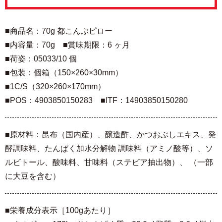
■商品名：70g 都こんぶピロー
■内容量：70g ■賞味期限：6 ヶ月
■荷姿：05033/10 個
■包装：個箱（150×260×30mm）
■1C/S（320×260×170mm）
■POS：4903850150283 ■ITF：14903850150280
■原材料：昆布（国内産）、醸造酢、かつおぶしエキス、発
酵調味料、たんぱく加水分解物 調味料（アミノ酸等）、ソ
ルビトール、酸味料、甘味料（ステビア抽出物）、 （一部
に大豆を含む）
■栄養成分表示［100gあたり］