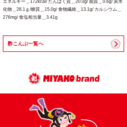
エネルギー＿172kcal/ たんぱく質＿20.0g/ 脂質＿0.6g/ 炭水
化物＿28.1ｇ/糖質＿15.0g/ 食物繊維＿13.1g/ カルシウム＿
276mg/ 食塩相当量＿3.41g
酢こんぶ一覧へ